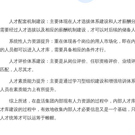
人才配套机制建设：主要体现在人才选拔体系建设和人才薪酬
需要经过人才选拔以及相应的薪酬机制建设，才可以对后续的储备
系统性人力资源提升：重在体现各个岗位的用人市场化，即在
的人员都可以进入人才库，需要具备相应的条件才行。
人才评价体系建设：主要是从岗位评价、任职资格评价、业绩
匹配，人尽其才。
人才素质能力提升：主要是通过学习型组织建设和增强培训体
人员在素质能力上有所提升。
综上所述，在盘活集团内部现有人力资源的过程中，内部人才
才库建设的过程中，有效地收集内部人才必要信息又是一个基础，
人才统筹才可以运筹于帷幄。