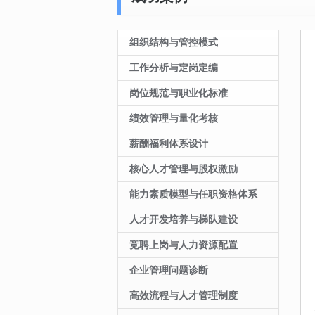
组织结构与管控模式
工作分析与定岗定编
岗位规范与职业化标准
绩效管理与量化考核
薪酬福利体系设计
核心人才管理与股权激励
能力素质模型与任职资格体系
人才开发培养与梯队建设
竞聘上岗与人力资源配置
企业管理问题诊断
高效流程与人才管理制度