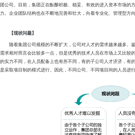
团公司。目前，集团正在酝酿积极、稳妥、有效的进入资本市场的
力。企业团队结构也在不断地完善和壮大，向着专业化、管理型方
【现状问题】
随着集团公司规模的不断扩大，公司对人才的需求越来越多。
需求相对而言会比较多一点，但是优秀的技术人员在市场上又比较
的实力不同，在人员配备上也有所不同，有的子公司人才济济，有
是采取项目制的模式进行。因此，不同公司、不同项目间的人员进
利举行
步推进