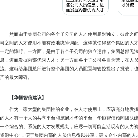
利推进
推进
利推进
然而由于集团公司的各个子公司的人才使用相对独立，彼此之
步推进
司之间的人才使用不能有效地统筹调配，这样就使得整个集团的人
一定的障碍。一方面，是由于各个子公司的独立运作，集团总部无
息，进而发掘内部优秀人才；另一方面各个子公司各自为营，在人
流。这就给集团总部进行整个集团的人员配置与管控提出了挑战，
产的最大障碍。
【华恒智信建议】
作为一家大型的集团性的企业，在人才使用上，应该充分地发
的人才有一个大的共享平台和施展才华的平台。华恒智信顾问团队
一个综合的、系统的人才发展规划，应尽一切可能盘活现有的人力资
资源中心”，便于集团内部的人员信息得以共享，建立企业内部的人