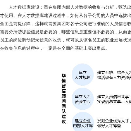
人才数据库建设：重在集团内部人才数据的收集与分析，甄选
才使用。在人才数据库建设过程中，如何从各子公司的人员中选拔
全面是前提保障，这样就需要集团对各子公司进行准确的人员信息
需要分清楚哪些信息是必要的，哪些信息是重要但不必要的，从而
员工的岗位调动记录信息的收集，就可以从该名员工的职业发展状
在收集信息的过程中，一定是在全面的基础上突出重点。