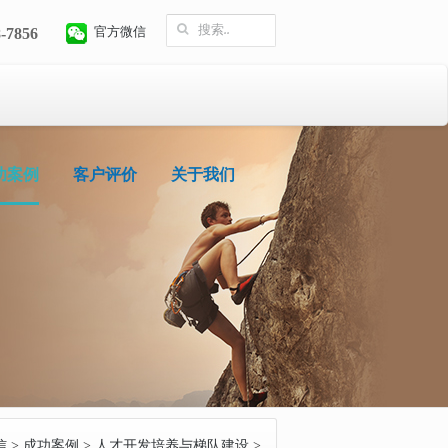
官方微信
-7856
功案例
客户评价
关于我们
信
>
成功案例
>
人才开发培养与梯队建设
>