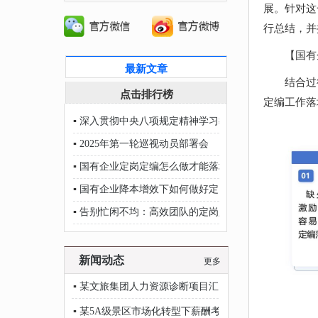
展。针对这
行总结，并
【国有
最新文章
结合过
点击排行榜
定编工作落
▪
深入贯彻中央八项规定精神学习教育
▪
2025年第一轮巡视动员部署会
▪
国有企业定岗定编怎么做才能落地？
▪
国有企业降本增效下如何做好定岗定编？
▪
告别忙闲不均：高效团队的定岗定编秘籍
新闻动态
更多
▪
某文旅集团人力资源诊断项目汇报会议顺利举行
▪
某5A级景区市场化转型下薪酬考核项目稳步推进