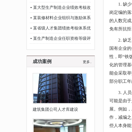
1. 
▪
某大型生产制造企业绩效考核改革项目顺利推进
岗定编的落
▪
某装修材料企业组织与激励体系项目稳步推进
的人数完成
▪
某省级人才集团绩效考核体系优化项目顺利推进
免有所抗拒
▪
某生产制造企业任职资格等级评价项目稳步推进
2. 
国有企业的
性，即“铁
成功案例
更多..
化的管理基
能会采取举
部分职工年
3. 
可能是由于
展。例如，
建筑集团公司人才库建设
作，减编之
些人本身能