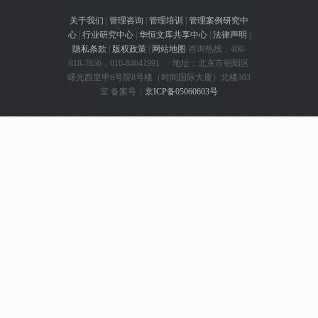
关于我们
|
管理咨询
|
管理培训
|
管理案例研究中
心
|
行业研究中心
|
华恒文库共享中心
|
法律声明
|
隐私条款
|
版权政策
|
网站地图
咨询热线：400-
818-7856，010-84641991 地址：北京市朝阳区
曙光西里甲6号院8号楼（时间国际大厦）北楼303
室 备案号：
京ICP备05060603号