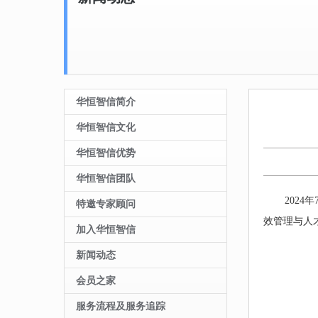
华恒智信简介
华恒智信文化
华恒智信优势
华恒智信团队
​20
特邀专家顾问
效管理与人
加入华恒智信
新闻动态
会员之家
服务流程及服务追踪