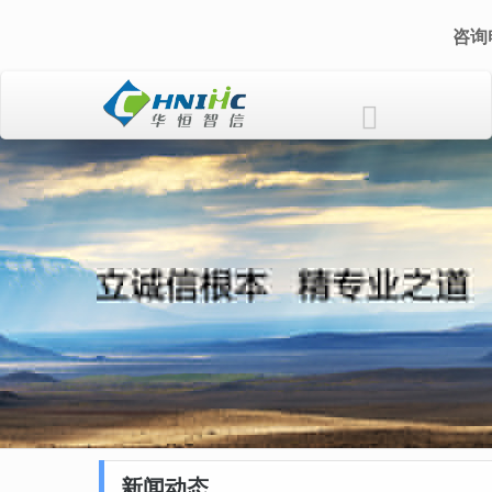
咨询电
新闻动态